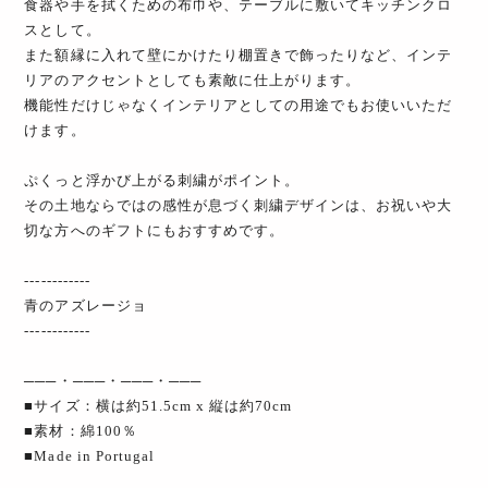
食器や手を拭くための布巾や、テーブルに敷いてキッチンクロ
スとして。
また額縁に入れて壁にかけたり棚置きで飾ったりなど、インテ
リアのアクセントとしても素敵に仕上がります。
機能性だけじゃなくインテリアとしての用途でもお使いいただ
けます。
ぷくっと浮かび上がる刺繍がポイント。
その土地ならではの感性が息づく刺繍デザインは、お祝いや大
切な方へのギフトにもおすすめです。
------------
青のアズレージョ
------------
───・───・───・───
■サイズ：横は約51.5cm x 縦は約70cm
■素材：綿100％
■Made in Portugal