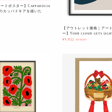
ートポスター】Cappadocia
のカッパドキアを描いた
【アウトレット価格｜アー
ー】Your cloud gets ligh
¥5,922
30%OFF