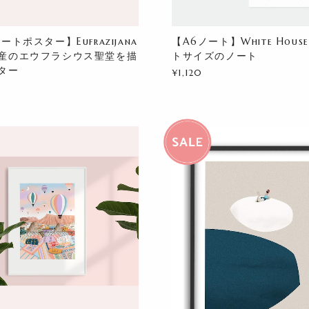
ートポスター】Eufrazijana
【A6ノート】White Hou
産のエウフラシウス聖堂を描
トサイズのノート
ター
¥1,120