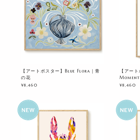
【アートポスター】Blue Flora｜青
【アートポ
の花
Momen
¥8,460
¥8,460