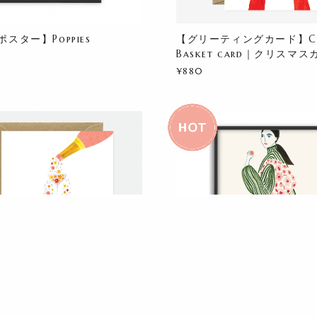
スター】Poppies
【グリーティングカード】Chr
Basket card｜クリスマ
¥880
ィングカード】 Flower
【アートポスター】Green 