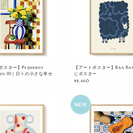
スター】Pequenos
【アートポスター】Baa Ba
tos III｜日々の小さな幸せ
じポスター
¥8,460