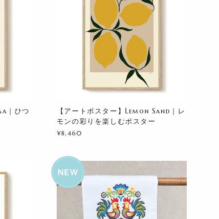
aa｜ひつ
【アートポスター】Lemon Sand｜レ
モンの彩りを楽しむポスター
¥8,460