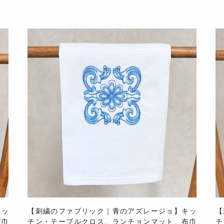
キッ
【刺繍のファブリック｜青のアズレージョ】キッ
【
布巾
チン・テーブルクロス、ランチョンマット、布巾
チ