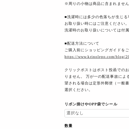
※周りの小物は商品に含まれませ
■洗濯時には多少の色落ちが生じる
お取り扱い時にはご注意ください
洗濯時のお取り扱いについては付
■配送方法について
ご購入前にショッピングガイドを
https://www.krinolepo.com/blog/
クリックポストはポスト投函での
りません。 万が一の配送事故によ
望される場合は定形外郵便（一般
選択ください。
リボン掛けやOPP袋でシール
数量