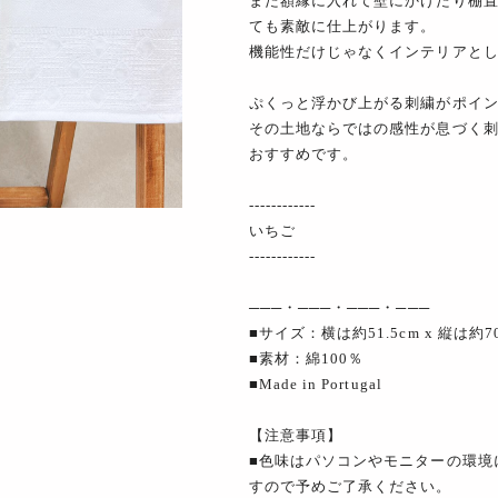
また額縁に入れて壁にかけたり棚
ても素敵に仕上がります。
機能性だけじゃなくインテリアと
ぷくっと浮かび上がる刺繍がポイ
その土地ならではの感性が息づく
おすすめです。
------------
いちご
------------
───・───・───・───
■サイズ：横は約51.5cm x 縦は約7
■素材：綿100％
■Made in Portugal
【注意事項】
■色味はパソコンやモニターの環境
すので予めご了承ください。