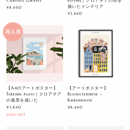
Curious Giraffe
Rovinj｜クロアチアの街を
描いたインテリア
¥8,460
¥3,840
【A4のアートポスター】
【アートポスター】
Šibenik plavi｜クロアチア
Blomsterhuse -
の風景を描いた
København
¥3,840
¥8,460
SOLD OUT