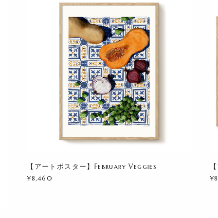
【アートポスター】February Veggies
【
¥8,460
¥