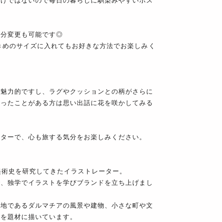
わけではないので毎日の暮らしに馴染みやすいポス
気分変更も可能です◎
きめのサイズに入れてもお好きな方法でお楽しみく
。
で魅力的ですし、ラグやクッションとの柄がさらに
行ったことがある方は思い出話に花を咲かしてみる
スターで、心も旅する気分をお楽しみください。
で美術史を研究してきたイラストレーター。
で、独学でイラストを学びブランドを立ち上げまし
身地であるダルマチアの風景や建物、小さな町や文
らを題材に描いています。