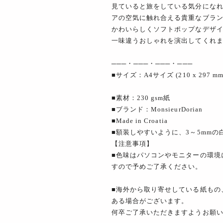
見ていると旅をしている気分にな
アの空気に触れ合える貴重なブラ
かわいらしくソフトポップなデザ
一味違うおしゃれを演出してくれ
───・───・───・───
■サイズ：A4サイズ (210 x 297 mm
■素材：230 gsm紙
■ブランド：MonsieurDorian
■Made in Croatia
■額装しやすいように、3～5mmの
【注意事項】
■色味はパソコンやモニターの環境
すので予めご了承ください。
■海外から取り寄せしている紙もの
ある場合がございます。
何卒ご了承いただきますようお願