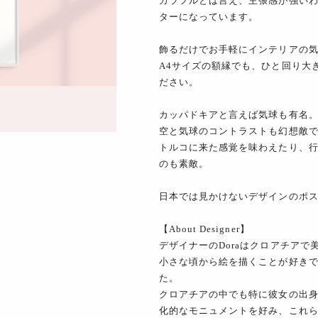
カラフルとは言え、主張感が強い
ターになっています。
飾るだけでお手軽にインテリアの
A4サイズの額縁でも、ひと回り大
ださい。
カッパドキアと言えば気球も有名
空と気球のコントラストも幻想敵
トルコに来た感覚を味わえたり、
のも素敵。
日本では見かけないデザインのポ
【About Designer】
デザイナーのDoraはクロアチア
小さな頃から絵を描くことが好き
た。
クロアチアの中でも特に彼女の出
化的なモニュメントを好み、これ