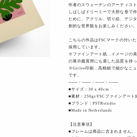
作者のスウェーデンのアーティストM
しばしばドリーミーで大胆な形で
ために、アクリル、切り絵、デジ
創的な世界観をお楽しみください
こちらの作品はFSCマークの付いた高品
採用しています。
※ファインアート紙…イメージの
の展示鑑賞用にも適した品質を持
※Giclee印刷…高精細で細かな
です。
───・───・───・───
■サイズ：30 x 40cm
■素材：250gr/FSCファインアート
■ブランド：PSTRstudio
■Made in Netherlands
【注意事項】
■フレームは商品に含まれません。