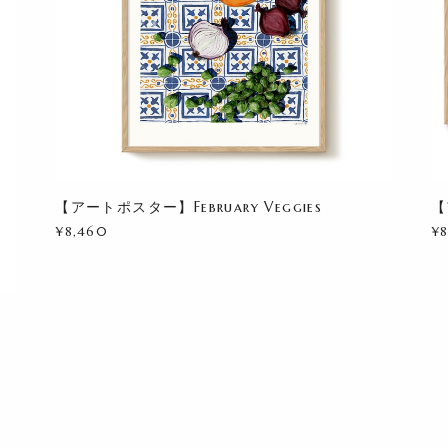
【アートポスター】February Veggies
【
¥8,460
¥