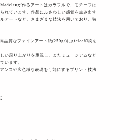
adelenが作るアートはカラフルで、モチーフは
作られています。作品にふさわしい感覚を生み出す
タルアートなど、さまざまな技法を用いており、独
。
質なファインアート紙(250gr)にgiclee印刷を
美しい刷り上がりを重視し、またミュージアムなど
っています。
ニュアンスや広色域な表現を可能にするプリント技法
紙