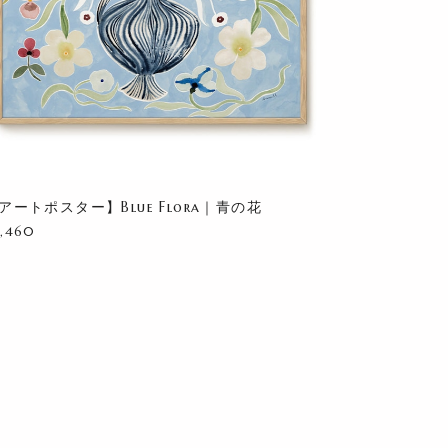
アートポスター】Blue Flora｜青の花
8,460