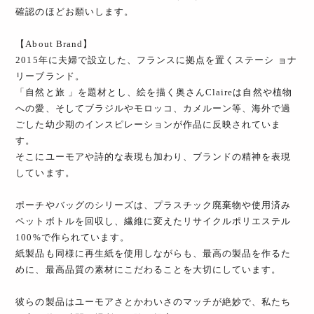
確認のほどお願いします。
【About Brand】
2015年に夫婦で設立した、フランスに拠点を置くステーシ ョナ
リーブランド。
「自然と旅 」を題材とし、絵を描く奥さんClaireは自然や植物
への愛、そしてブラジルやモロッコ、カメルーン等、海外で過
ごした幼少期のインスピレーションが作品に反映されていま
す。
そこにユーモアや詩的な表現も加わり、ブランドの精神を表現
しています。
ポーチやバッグのシリーズは、プラスチック廃棄物や使用済み
ペットボトルを回収し、繊維に変えたリサイクルポリエステル
100%で作られています。
紙製品も同様に再生紙を使用しながらも、最高の製品を作るた
めに、最高品質の素材にこだわることを大切にしています。
彼らの製品はユーモアさとかわいさのマッチが絶妙で、私たち