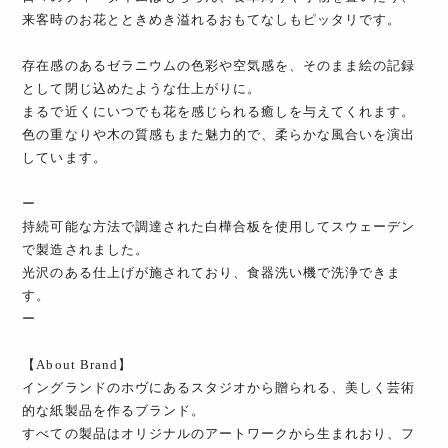
来客時のお花とときめき溢れるおもてなしもピッタリです。
存在感のあるゼラニウムの色彩や空気感を、そのまま絵の記録
として閉じ込めたような仕上がりに。
まるで近くにいつでも花を感じられる癒しを与えてくれます。
色の重なりや木の質感もまた魅力的で、柔らかな風合いを演出
しています。
ー
持続可能な方法で調達された白樺合板を使用してスウェーデン
で製造されました。
光沢のある仕上げが施されており、食器洗い機で洗浄できま
す。
ー
【About Brand】
イングランドのホヴにあるスタジオから贈られる、美しく芸術
的な紙製品を作るブランド。
すべての製品はオリジナルのアートワークから生まれおり、フ