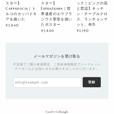
スター】
スター】
ック｜ピンクの花
Cappadocia｜ト
Eufrazijana｜世
と窓辺】キッチ
ルコのカッパドキ
界遺産のエウフラ
ン・テーブルクロ
アを描いた
シウス聖堂を描い
ス、ランチョンマ
たポスター
ット、布巾
¥3,840
¥3,840
¥2,190
メールマガジンを受け取る
不定期でご購入者様限定、ご登録者様限定でシークレット
クーポンなどお知らせをお届けすることがございます。
登録