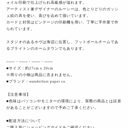
ォイル印刷で仕上げられ高級感が溢れます。
アーティスト兼デザイナーのルーシーは、色とりどりのガッシ
ュ絵の具を使い、喜びを込めて描いています。
カードと封筒はビンテージの印刷機を用い、丁寧に手作業で作
られています。
スタジオのあるホヴは海辺に位置し、フットボールチームであ
るブライトンのホームタウンでもあります。
───・───・───・───
■サイズ：約27cm x 20cm
※周りの小物は商品に含まれません。
■ブランド：wanderlust paper co.
【注意事項】
■色味はパソコンやモニターの環境により、実際の商品とは誤差
があることがございますので予めご了承ください。
■配送方法について
ご購入前にショッピングガイドをご確認ください。