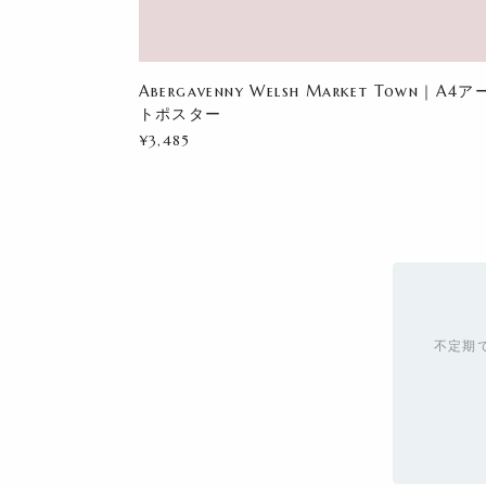
Abergavenny Welsh Market Town｜A4ア
トポスター
¥3,485
不定期