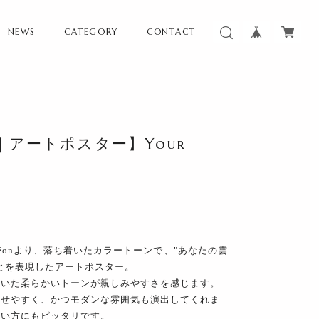
NEWS
CATEGORY
CONTACT
アートポスター】Your
 Léonより、落ち着いたカラートーンで、"あなたの雲
とを表現したアートポスター。
着いた柔らかいトーンが親しみやすさを感じます。
わせやすく、かつモダンな雰囲気も演出してくれま
たい方にもピッタリです。