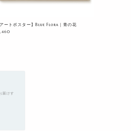
アートポスター】Blue Flora｜青の花
8,460
お届けす