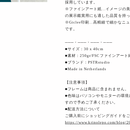
採用しています。
※ファインアート紙…イメージの
の展示鑑賞用にも適した品質を持
※Giclee印刷…高精細で細かな
です。
───・───・───・───
■サイズ：30 x 40cm
■素材：250gr/FSCファインアート
■ブランド：PSTRstudio
■Made in Netherlands
【注意事項】
■フレームは商品に含まれません。
■色味はパソコンやモニターの環境
すので予めご了承ください。
■配送方法について
ご購入前にショッピングガイドを
https://www.krinolepo.com/blog/