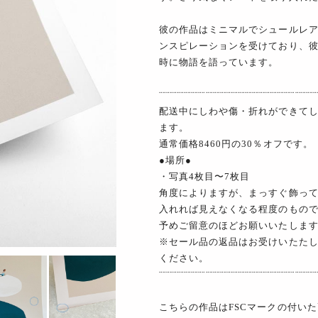
彼の作品はミニマルでシュールレ
ンスピレーションを受けており、
時に物語を語っています。
¨¨¨¨¨¨¨¨¨¨¨¨¨¨¨¨¨¨¨¨¨¨¨¨¨¨¨¨¨¨¨¨¨¨¨¨¨¨¨¨¨¨¨¨
配送中にしわや傷・折れができて
ます。
通常価格8460円の30％オフです。
●場所●
・写真4枚目〜7枚目
角度によりますが、まっすぐ飾っ
入れれば見えなくなる程度のもの
予めご留意のほどお願いいたしま
※セール品の返品はお受けいたた
ください。
¨¨¨¨¨¨¨¨¨¨¨¨¨¨¨¨¨¨¨¨¨¨¨¨¨¨¨¨¨¨¨¨¨¨¨¨¨¨¨¨¨¨¨¨
こちらの作品はFSCマークの付いた高品