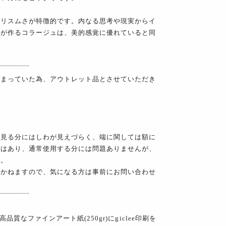
アリスムさが特徴的です。内なる思考や現実からイ
彼が作るコラージュは、美的感覚に優れていると同
¨¨¨¨¨¨¨¨¨¨¨¨
しまっていた為、アウトレット品とさせていただき
て見る分にはしわが見えづらく、端に関しては額に
ではあり、通常使用する分には問題ありませんが、
す。
しかねますので、気になる方は事前にお問い合わせ
¨¨¨¨¨¨¨¨¨¨¨¨
質なファインアート紙(250gr)にgiclee印刷を