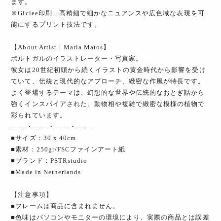
ます。
※Giclee印刷…高精細で細かなニュアンスや広色域な表現を可
能にするプリント技法です。
【About Artist｜Maria Matos】
ポルトガルのイラストレーター・写真家。
彼女は20世紀初頭から続くイラストの黄金時代から影響を受け
ていて、伝統と現代的なアプローチ、緻密な作風が特長です。
よく登場するテーマは、幻想的な世界や伝統的なおとぎ話から
強くインスパイアされた、動物相や複雑で緻密な模様の植物で
彩られています。
───・───・───・───
■サイズ：30 x 40cm
■素材：250gr/FSCファインアート紙
■ブランド：PSTRstudio
■Made in Netherlands
【注意事項】
■フレームは商品に含まれません。
■色味はパソコンやモニターの環境により、実際の商品とは誤差