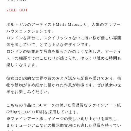
SOLD OUT
ポルトガルのアーティストMaria Matosより、人気のフラワー
ハウスコレクションです。
ロンドンを舞台に、スタイリッシュな中に淡い桜が優しい雰囲
気を出していて、とても上品なデザインです。
ロンドンの街並みで写真を撮ったかのような美しさ。アーティ
ストの細部までのこだわりが感じられ、ゆっくり眺める時間も
楽しくなります。
彼女は幻想的な世界や昔のおとぎ話から影響を受けており、植
物や動物がきめ細かに描かれた作風が特徴です。ぜひ彼女の世
界をお楽しみください。
こちらの作品はFSCマークの付いた高品質なファインアート紙
(250gr)にgiclee印刷を採用しています。
※ファインアート紙…イメージの美しい刷り上がりを重視し、
またミュージアムなどの展示鑑賞用にも適した品質を持ってい