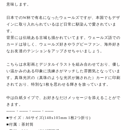
意味します。
日本でのW杯で有名になったウェールズですが、本国でもデザ
インに取り入れられているほど日常に馴染んで愛されていま
す。
背景には伝統ある古城も描かれていてます。ウェールズ語での
カードは珍しく、ウェールズ好きやラグビーファン、海外好き
なお友達のテンションをアップさせちゃいましょう。
こちらは水彩画とデジタルイラストを組み合わせており、優し
い温かみのある印象に洗練さがマッチした雰囲気となっていま
す。真珠光沢の（真珠のような光沢が施された）カードに印刷
されており、特別な1枚を思わせる輝きを放っています。
中は白紙タイプで、お好きなだけメッセージを添えることがで
きます。
───・───・───・───
■サイズ：A6サイズ(148x105mm 1枚2つ折り)
■付属：茶封筒