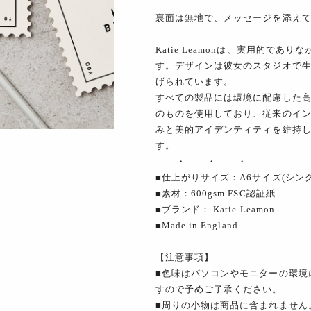
裏面は無地で、メッセージを添え
Katie Leamonは、実用的で
す。デザインは彼女のスタジオで
げられています。
すべての製品には環境に配慮した
のものを使用しており、従来のイ
みと美的アイデンティティを維持
す。
───・───・───・───
■仕上がりサイズ：A6サイズ(シン
■素材：600gsm FSC認証紙
■ブランド： Katie Leamon
■Made in England
【注意事項】
■色味はパソコンやモニターの環境
すので予めご了承ください。
■周りの小物は商品に含まれません