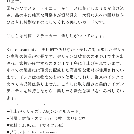
ります。
柔らかなマスタードイエローをベースに花としまうまが溶け込
み、品の中に純真な可憐さが垣間見え、大切な人への贈り物を
ひときわ特別なものにしてくれる美しいカードです。
こちらは封筒、ステッカー、飾り紐がついています。
Katie Leamonは、実用的でありながら美しさを追求したデザイ
ン主導の製品が特長です。デザインは彼女のスタジオで生み出
され、家族が経営するスタジオで丁寧に仕上げられています。
すべての製品には環境に配慮した高品質な素材が使用されてい
ます。インクは植物性のものを使用しており、従来のインクと
比べても品質は劣りません。こうした取り組みと美的アイデン
ティティを維持しながら、楽しめる新たな製品を生み出してい
ます。
───・───・───・───
■仕上がりサイズ：A6(シングルカード)
■付属：封筒・ステッカー6枚、飾り紐1本
■素材：350gsm リサイクル紙
■ブランド： Katie Leamon