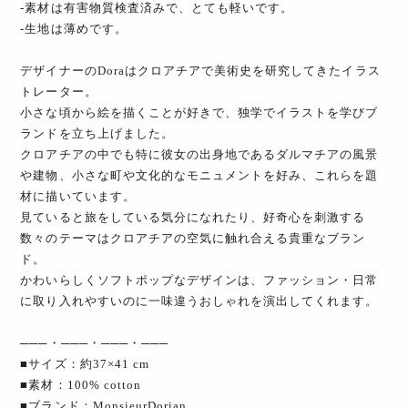
-素材は有害物質検査済みで、とても軽いです。
-生地は薄めです。
デザイナーのDoraはクロアチアで美術史を研究してきたイラス
トレーター。
小さな頃から絵を描くことが好きで、独学でイラストを学びブ
ランドを立ち上げました。
クロアチアの中でも特に彼女の出身地であるダルマチアの風景
や建物、小さな町や文化的なモニュメントを好み、これらを題
材に描いています。
見ていると旅をしている気分になれたり、好奇心を刺激する
数々のテーマはクロアチアの空気に触れ合える貴重なブラン
ド。
かわいらしくソフトポップなデザインは、ファッション・日常
に取り入れやすいのに一味違うおしゃれを演出してくれます。
───・───・───・───
■サイズ：約37×41 cm
■素材：100% cotton
■ブランド：MonsieurDorian