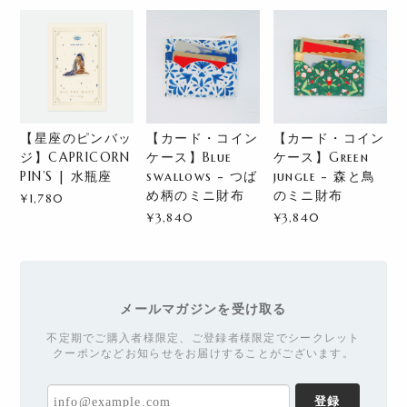
【星座のピンバッ
【カード・コイン
【カード・コイン
ジ】CAPRICORN
ケース】Blue
ケース】Green
PIN’S | 水瓶座
swallows - つば
jungle - 森と鳥
め柄のミニ財布
のミニ財布
¥1,780
¥3,840
¥3,840
メールマガジンを受け取る
不定期でご購入者様限定、ご登録者様限定でシークレット
クーポンなどお知らせをお届けすることがございます。
登録