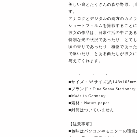
美しい庭とたくさんの森や野原、
す。
アナログとデジタルの両方のカメ
ショートフィルムを撮影すること
彼女の作品は、日常生活の中にあ
特別な光の状況であったり、とて
頃の香りであったり、植物であっ
で泳いだり、とある曲たちが彼女
与えてくれます。
───・───・───・───
■サイズ：A6サイズ(約148x105m
■ブランド：Tina Sosna Stationery
■Made in Germany
■素材：Nature paper
■封筒はついていません
【注意事項】
■色味はパソコンやモニターの環境