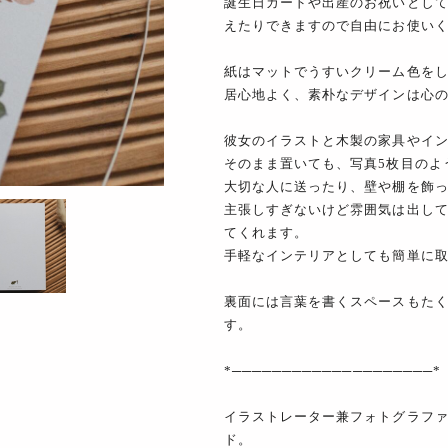
誕生日カードや出産のお祝いとし
えたりできますので自由にお使い
紙はマットでうすいクリーム色を
居心地よく、素朴なデザインは心
彼女のイラストと木製の家具やイ
そのまま置いても、写真5枚目のよ
大切な人に送ったり、壁や棚を飾
主張しすぎないけど雰囲気は出し
てくれます。
手軽なインテリアとしても簡単に
裏面には言葉を書くスペースもた
す。
*────────────────────*
イラストレーター兼フォトグラファ
ド。