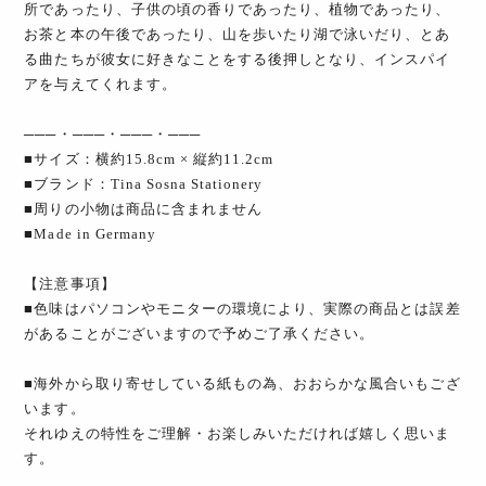
所であったり、子供の頃の香りであったり、植物であったり、
お茶と本の午後であったり、山を歩いたり湖で泳いだり、とあ
る曲たちが彼女に好きなことをする後押しとなり、インスパイ
アを与えてくれます。
───・───・───・───
■サイズ：横約15.8cm × 縦約11.2cm
■ブランド：Tina Sosna Stationery
■周りの小物は商品に含まれません
■Made in Germany
【注意事項】
■色味はパソコンやモニターの環境により、実際の商品とは誤差
があることがございますので予めご了承ください。
■海外から取り寄せしている紙もの為、おおらかな風合いもござ
います。
それゆえの特性をご理解・お楽しみいただければ嬉しく思いま
す。