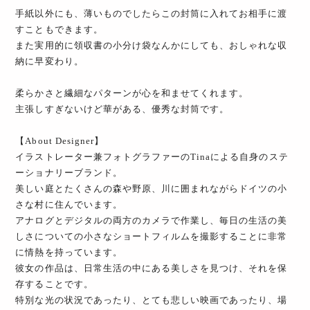
手紙以外にも、薄いものでしたらこの封筒に入れてお相手に渡
すこともできます。
また実用的に領収書の小分け袋なんかにしても、おしゃれな収
納に早変わり。
柔らかさと繊細なパターンが心を和ませてくれます。
主張しすぎないけど華がある、優秀な封筒です。
【About Designer】
イラストレーター兼フォトグラファーのTinaによる自身のステ
ーショナリーブランド。
美しい庭とたくさんの森や野原、川に囲まれながらドイツの小
さな村に住んでいます。
アナログとデジタルの両方のカメラで作業し、毎日の生活の美
しさについての小さなショートフィルムを撮影することに非常
に情熱を持っています。
彼女の作品は、日常生活の中にある美しさを見つけ、それを保
存することです。
特別な光の状況であったり、とても悲しい映画であったり、場