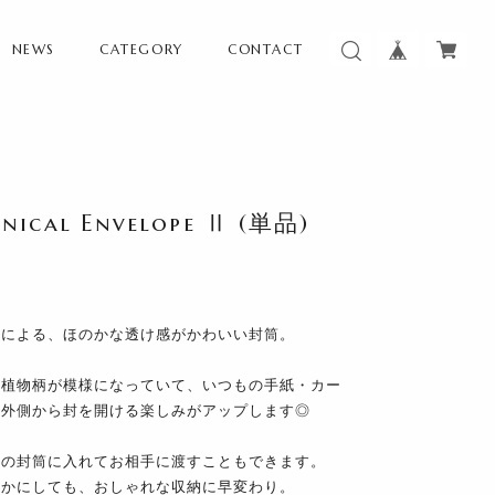
NEWS
CATEGORY
CONTACT
cal Envelope Ⅱ (単品)
ドによる、ほのかな透け感がかわいい封筒。
や植物柄が模様になっていて、いつもの手紙・カー
、外側から封を開ける楽しみがアップします◎
この封筒に入れてお相手に渡すこともできます。
んかにしても、おしゃれな収納に早変わり。