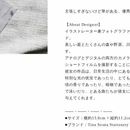
主張しすぎないけど華がある、優
【About Designer】
イラストレーター兼フォトグラファ
ド。
美しい庭とたくさんの森や野原、
す。
アナログとデジタルの両方のカメ
ショートフィルムを撮影すること
彼女の作品は、日常生活の中にあ
特別な光の状況であったり、とて
頃の香りであったり、植物であっ
で泳いだり、とある曲たちが彼女
与えてくれます。
───・───・───・───
■サイズ：横約15.8cm × 縦約11.2c
■ブランド：Tina Sosna Stationery