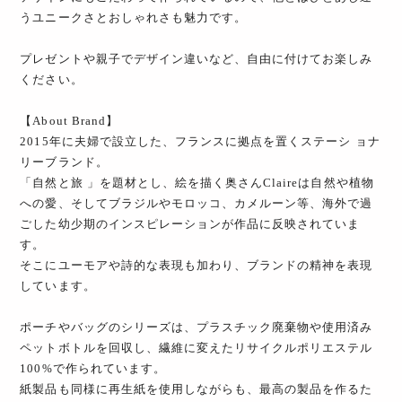
うユニークさとおしゃれさも魅力です。
プレゼントや親子でデザイン違いなど、自由に付けてお楽しみ
ください。
【About Brand】
2015年に夫婦で設立した、フランスに拠点を置くステーシ ョナ
リーブランド。
「自然と旅 」を題材とし、絵を描く奥さんClaireは自然や植物
への愛、そしてブラジルやモロッコ、カメルーン等、海外で過
ごした幼少期のインスピレーションが作品に反映されていま
す。
そこにユーモアや詩的な表現も加わり、ブランドの精神を表現
しています。
ポーチやバッグのシリーズは、プラスチック廃棄物や使用済み
ペットボトルを回収し、繊維に変えたリサイクルポリエステル
100%で作られています。
紙製品も同様に再生紙を使用しながらも、最高の製品を作るた