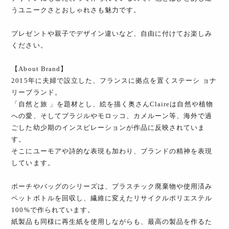
うユニークさとおしゃれさも魅力です。
プレゼントや親子でデザイン違いなど、自由に付けてお楽しみ
ください。
【About Brand】
2015年に夫婦で設立した、フランスに拠点を置くステーシ ョナ
リーブランド。
「自然と旅 」を題材とし、絵を描く奥さんClaireは自然や植物
への愛、そしてブラジルやモロッコ、カメルーン等、海外で過
ごした幼少期のインスピレーションが作品に反映されていま
す。
そこにユーモアや詩的な表現も加わり、ブランドの精神を表現
しています。
ポーチやバッグのシリーズは、プラスチック廃棄物や使用済み
ペットボトルを回収し、繊維に変えたリサイクルポリエステル
100%で作られています。
紙製品も同様に再生紙を使用しながらも、最高の製品を作るた