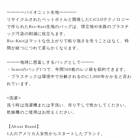
━━━━バイオニット生地━━━━
リサイクルされたペットボトルと開発したCiCLOテクノロジー
で作られたBio-Knit生地のバッグは、埋立地や水路のプラスチ
ック汚染の削減に役立ちます。
Bio-Knitはマットな仕上がりで粘り強さを失うことはなく、時
間が経つにつれて柔らかくなります。
━━━地球に恩返しするバッグとして━━━
・Junesのバッグ1つで、年間500枚のレジ袋を節約できます。
・プラスチックは環境中で分解されるのに1,000年かかると言わ
れています。
≈洗濯≈
洗う時は洗濯機または手洗い、吊り干しで乾かしてください。
乾燥機のご使用はお控えください。
【About Brand】
1人のアメリカ人女性からスタートしたブランド。