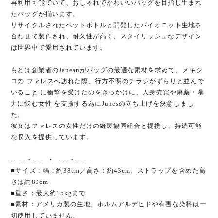
再利用可能でいて、おしゃれでかわいいバッグを目指し生まれ
たバッグが揃います。
リサイクルされたペットボトルと開発したバイオニット生地を
合わせて製作され、耐久性が高く、スタイリッシュなデザイン
は世界中で愛用されています。
もとは創業者のJaneanがバッグの最適な素材を求めて、メキシ
コの ファレスへ訪れた際、行方不明のチラシがずらりと並んで
いること に衝撃を受けたのをきっかけに、人身売買や麻薬・暴
力に悩む女性 を支援する為にJunesの立ち上げを決意しまし
た。
彼女はファレスの女性だけの縫製協同組合と提携し、持続可能
な収入を提供しています。
───・───・───・───
■サイズ：幅：約38cm／高さ：約43cm、ストラップを含めた高
さは約80cm
■重さ：最大約15kgまで
■素材：アメリカ製の生地。ホルムアルデヒドや有害な染料は一
切使用していません。