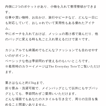
内側に2つのポケットがあり、小物を入れて整理整頓ができま
す。
仕事や買い物時、お出かけ、旅行やビーチなど、どんな一日に
も対応していて、おしゃれでいて実用性もある優れたアイテ
ム。
中にポーチを入れておけば、メッシュの透け感で遊んだり、他
のバッグに変える時も丸ごと入れ替えるだけで楽々です。
カジュアルでも綺麗めでもどんなファッションでも合わせやす
いのがポイント。
ベーシックな色は季節問わず使えるのもいいところです。
※着用時のカラーイメージはThe Everyday Toteでご覧いただけ
ます。
重さはなんと約15kgまで。
折り畳み・洗濯可能で、メインバッグとして以外にもサブバッ
グとしても、季節問わずご愛用いいただけます。
どんな場面でもあなたのスタイルを引き立て、周りの注目を集
めること間違いありません。