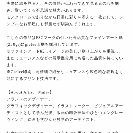
実際に絵を見ると、その情熱が伝わってきて見る者の心を掴
み、響いてくる不思議な魅力があります。
モノクロームでありながら日常に彩りを添える一枚として、シ
ンプルなお部屋にも邪魔せず馴染んでくれます。
こちらの作品はFSCマークの付いた高品質なファインアート紙
(250gr)にgiclee印刷を採用しています。
※ファインアート紙…イメージの美しい刷り上がりを重視し、
またミュージアムなどの展示鑑賞用にも適した品質を持ってい
ます。
※Giclee印刷…高精細で細かなニュアンスや広色域な表現を可
能にするプリント技法です。
【About Artist｜Maliv】
フランスのデザイナー。
グラフィックデザイナー、イラストレーター、ビジュアルアー
ティストとして学んだ後、版画の凹版技法のひとつエングレー
ヴィング、絵画を学びんだ独学のアーティスト。