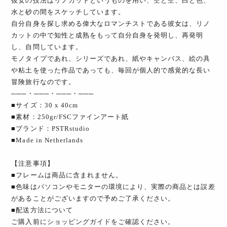
彼女の技法はリノカットというものを用い、空と空、白と色、
水と砂の間をスケッチしています。
自分自身を探し求める偉大なロマンチストである彼女は、リノ
カットの中で知性と成熟をもって自分自身を発明し、再発明
し、自問しています。
モノタイプであれ、シリーズであれ、紙やキャンバス、絵の具
や粘土を使った作品であっても、毎回が個人的で感覚的な長い
冒険旅行なのです。
───・───・───・───
■サイズ：30 x 40cm
■素材：250gr/FSCファインアート紙
■ブランド：PSTRstudio
■Made in Netherlands
【注意事項】
■フレームは商品に含まれません。
■色味はパソコンやモニターの環境により、実際の商品とは誤差
があることがございますので予めご了承ください。
■配送方法について
ご購入前にショッピングガイドをご確認ください。