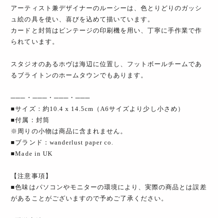
アーティスト兼デザイナーのルーシーは、色とりどりのガッシ
ュ絵の具を使い、喜びを込めて描いています。
カードと封筒はビンテージの印刷機を用い、丁寧に手作業で作
られています。
スタジオのあるホヴは海辺に位置し、フットボールチームであ
るブライトンのホームタウンでもあります。
───・───・───・───
■サイズ：約10.4 x 14.5cm（A6サイズより少し小さめ）
■付属：封筒
※周りの小物は商品に含まれません。
■ブランド：wanderlust paper co.
■Made in UK
【注意事項】
■色味はパソコンやモニターの環境により、実際の商品とは誤差
があることがございますので予めご了承ください。