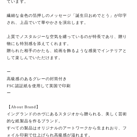
ています。
繊細な金色の箔押しのメッセージ「誕生日おめでとう」が印字
され、上品でいて華やかさを演出します。
上質でノスタルジーな空気を纏っているのが特長であり、贈り
物にも特別感を添えてくれます。
贈られた相手のかたも、絵画を飾るような感覚でインテリアと
して楽しんでいただけます。
ー
高級感のあるグレーの封筒付き
FSC認証紙を使用して英国で印刷
ー
【About Brand】
イングランドのホヴにあるスタジオから贈られる、美しく芸術
的な紙製品を作るブランド。
すべての製品はオリジナルのアートワークから生まれおり、フ
ォイル印刷で仕上げられ高級感が溢れます。