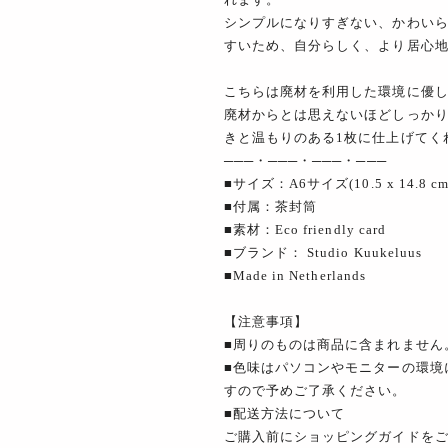
シンプルになりすぎない、かわい
すいため、自分らしく、より居心
こちらは廃材を利用した環境に優
廃材からとは思えないほどしっか
きと温もりのある1枚に仕上げてく
───・───・───・───
■サイズ：A6サイズ(10.5 x 14.8 
■付属：茶封筒
■素材：Eco friendly card
■ブランド： Studio Kuukeluus
■Made in Netherlands
【注意事項】
■周りのものは商品に含まれません
■色味はパソコンやモニターの環境
すので予めご了承ください。
■配送方法について
ご購入前にショッピングガイドを