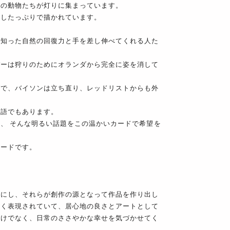
森の動物たちが灯りに集まっています。
癒したっぷりで描かれています。
に知った自然の回復力と手を差し伸べてくれる人た
バーは狩りのためにオランダから完全に姿を消して
げで、バイソンは立ち直り、レッドリストからも外
物語でもあります。
、 そんな明るい話題をこの温かいカードで希望を
カードです。
切にし、それらが創作の源となって作品を作り出し
よく表現されていて、居心地の良さとアートとして
だけでなく、日常のささやかな幸せを気づかせてく