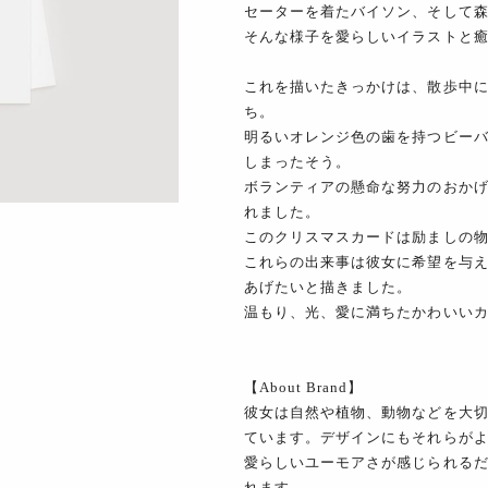
セーターを着たバイソン、そして
そんな様子を愛らしいイラストと
これを描いたきっかけは、散歩中
ち。
明るいオレンジ色の歯を持つビー
しまったそう。
ボランティアの懸命な努力のおか
れました。
このクリスマスカードは励ましの
これらの出来事は彼女に希望を与え
あげたいと描きました。
温もり、光、愛に満ちたかわいい
【About Brand】
彼女は自然や植物、動物などを大
ています。デザインにもそれらが
愛らしいユーモアさが感じられる
れます。