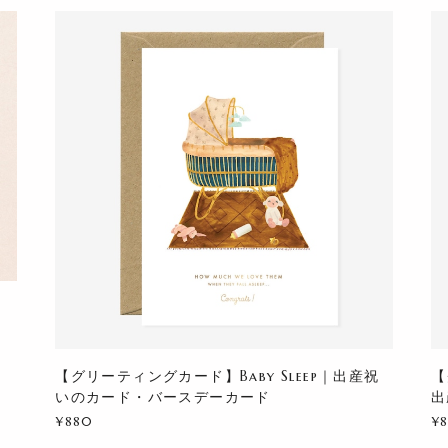
【グリーティングカード】Baby Sleep｜出産祝
【
いのカード・バースデーカード
出
¥880
¥