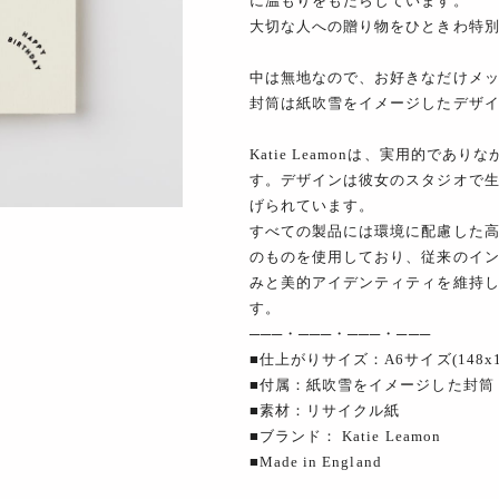
に温もりをもたらしています。
大切な人への贈り物をひときわ特
中は無地なので、お好きなだけメ
封筒は紙吹雪をイメージしたデザ
Katie Leamonは、実用的で
す。デザインは彼女のスタジオで
げられています。
すべての製品には環境に配慮した
のものを使用しており、従来のイ
みと美的アイデンティティを維持
す。
───・───・───・───
■仕上がりサイズ：A6サイズ(148x1
■付属：紙吹雪をイメージした封筒
■素材：リサイクル紙
■ブランド： Katie Leamon
■Made in England