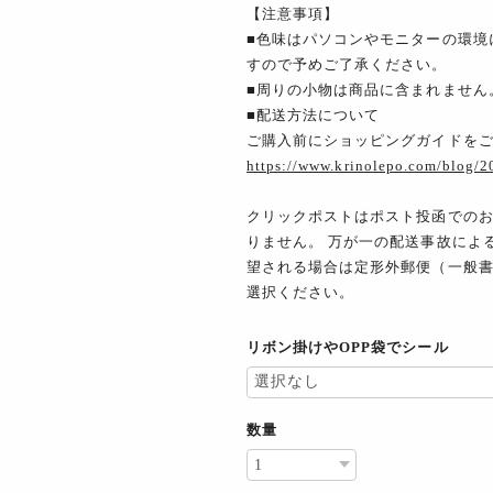
【注意事項】
■色味はパソコンやモニターの環境
すので予めご了承ください。
■周りの小物は商品に含まれません
■配送方法について
ご購入前にショッピングガイドを
https://www.krinolepo.com/blog/
クリックポストはポスト投函での
りません。 万が一の配送事故によ
望される場合は定形外郵便（一般
選択ください。
リボン掛けやOPP袋でシール
数量