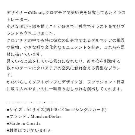
デザイナーのDoraはクロアチアで美術史を研究してきたイラス
トレーター。
小さな頃から絵を描くことが好きで、独学でイラストを学びブ
ランドを立ち上げました。
クロアチアの中でも特に彼女の出身地であるダルマチアの風景
や建物、小さな町や文化的なモニュメントを好み、これらを題
材に描いています。
見ていると旅をしている気分になれたり、好奇心を刺激する
数々のテーマはクロアチアの空気に触れ合える貴重なブラン
ド。
かわいらしくソフトポップなデザインは、ファッション・日常
に取り入れやすいのに一味違うおしゃれを演出してくれます。
───・───・───・───
■サイズ：A6サイズ(約148x105mm/シングルカード)
■ブランド：MonsieurDorian
■Made in Croatia
■封筒はついていません