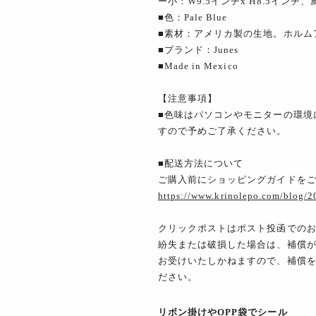
ー小：W9.5インチx H8.5インチ、
■色：Pale Blue
■素材：アメリカ製の生地。ホルム
■ブランド：Junes
■Made in Mexico
【注意事項】
■色味はパソコンやモニターの環境
すので予めご了承ください。
■配送方法について
ご購入前にショッピングガイドを
https://www.krinolepo.com/blog/
クリックポストはポスト投函での
紛失または破損した場合は、補償が
お受けいたしかねますので、補償
ださい。
リボン掛けやOPP袋でシール