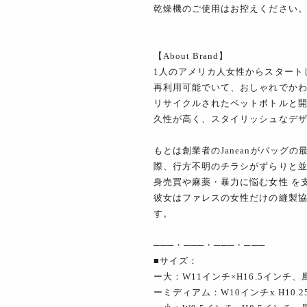
乾燥機のご使用はお控えください
【About Brand】
1人のアメリカ人女性からスタート
再利用可能でいて、おしゃれでか
リサイクルされたペットボトルと
久性が高く、スタイリッシュなデ
もとは創業者のJaneanがバッグ
際、行方不明のチラシがずらりと並
身売買や麻薬・暴力に悩む女性 を支
彼女はファレスの女性だけの縫製
す。
───・───・───・───
■サイズ：
ー大：W11インチ×H16.5インチ、
ーミディアム：W10インチx H10.