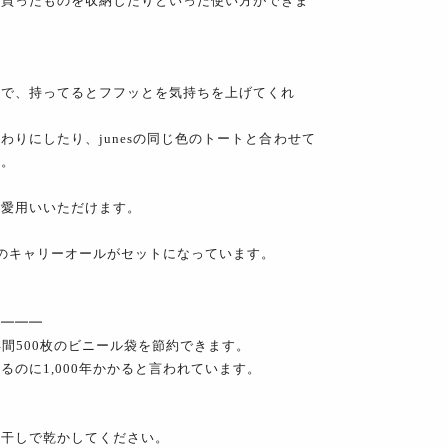
で買ったものを収納したりといった使い方ができま
。
敵で、持ってるとフフッとを気持ちを上げてくれ
りにしたり、junesの同じ色のトートと合わせて
す。
ご愛用いいただけます。
のキャリーオールがセットになっています。
て━━━
、年間500枚のビニール袋を節約できます。
のに1,000年かかると言われています。
り干しで乾かしてください。