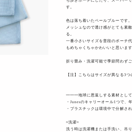
ち歩きポーチにしたり、スーパー
す。
色は落ち着いたペールブルーです
メッシュなので透け感がとても素
る。
一番小さいサイズを普段のポーチ代わ
もめちゃくちゃかわいいと思いま
折り畳み・洗濯可能で季節問わず
【注】こちらはサイズが異なる3つ
━━━地球に恩返しする素材とし
・Junesのキャリーオール1つで
・プラスチックは環境中で分解される
≈洗濯≈
洗う時は洗濯機または手洗い、吊