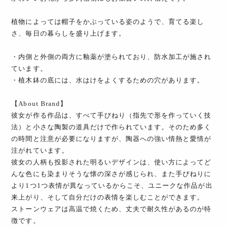
植物によっては帽子をかぶっている姿のようで、育てる楽し
さ、毎日の暮らしを盛り上げます。
・内側と外側の両方に釉薬が塗られており、防水加工が施され
ています。
・植木鉢の底には、水はけをよくするための穴があります。
【About Brand】
彼女が作る作品は、すべて手びねり（指先で形を作っていく技
法）と小さな陶製の道具だけで作られています。そのため多く
の時間と注意が必要になりますが、陶器への強い情熱と愛情が
注がれています。
彼女の人柄も投影された明るいデザインは、使い方によってど
んな色にも染まりそうな懐の深さが感じられ、また手びねりに
より1つ1つ表情が異なっているからこそ、ユニークな作品が出
来上がり、そして自分だけの表情を楽しむことができます。
ストーンウェアは高温で焼くため、丈夫で耐久性があるのが特
徴です。